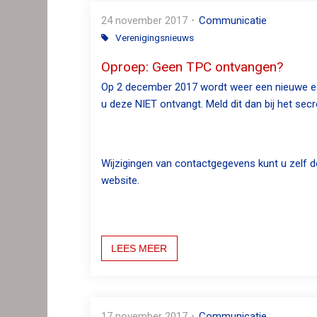
n
24 november 2017
Communicatie
c
Verenigingsnieuws
o
n
Oproep: Geen TPC ontvangen?
t
Op 2 december 2017 wordt weer een nieuwe edi
e
u deze NIET ontvangt. Meld dit dan bij het secre
n
t
Wijzigingen van contactgegevens kunt u zelf do
website.
LEES MEER
17 november 2017
Communicatie