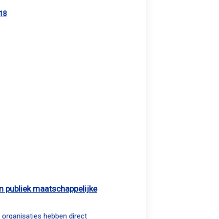
18
van publiek maatschappelijke
 organisaties hebben direct