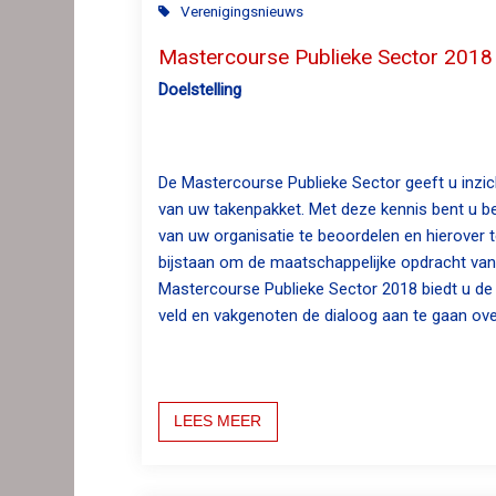
n
Verenigingsnieuws
a
Mastercourse Publieke Sector 2018
v
Doelstelling
i
g
a
t
De Mastercourse Publieke Sector geeft u inzic
i
van uw takenpakket. Met deze kennis bent u bet
o
van uw organisatie te beoordelen en hierover te
n
bijstaan om de maatschappelijke opdracht van u
J
Mastercourse Publieke Sector 2018 biedt u de
u
veld en vakgenoten de dialoog aan te gaan ove
m
p
t
o
LEES MEER
m
a
i