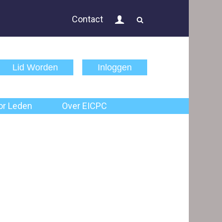
Inloggen
Contact
Actueel
Public Controlling
Lid Worden
Inloggen
Permanente Educatie
TPC Online
or Leden
Over EICPC
Voor Leden
Over EICPC
Lid Worden
Inloggen