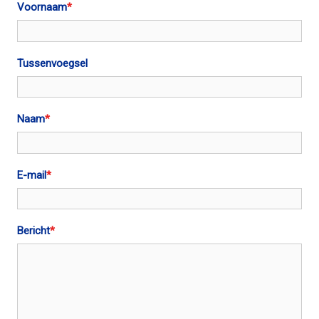
Voornaam
*
n
c
o
Tussenvoegsel
n
t
e
n
Naam
*
t
E-mail
*
Bericht
*