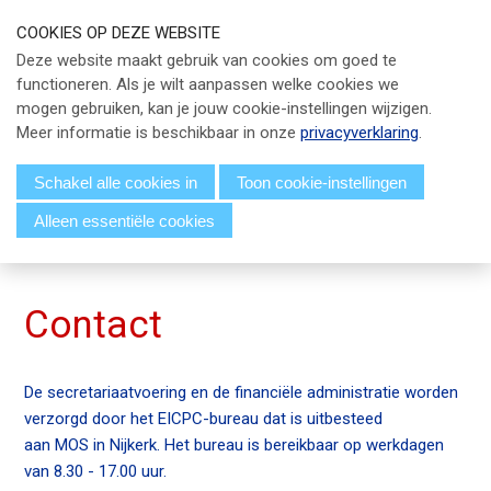
S
COOKIES OP DEZE WEBSITE
l
Our Phone Number:
Our Email Address:
033 - 247 34 66
info@eicpc.nl
Deze website maakt gebruik van cookies om goed te
a
functioneren. Als je wilt aanpassen welke cookies we
Actueel
l
mogen gebruiken, kan je jouw cookie-instellingen wijzigen.
i
Public Controlling
Meer informatie is beschikbaar in onze
privacyverklaring
.
n
k
Permanente Educatie
Schakel alle cookies in
Toon cookie-instellingen
s
Alleen essentiële cookies
TPC Online
o
Menu
v
Voor Leden
e
r
Over EICPC
Contact
J
u
Lid Worden
De secretariaatvoering en de financiële administratie worden
m
verzorgd door het EICPC-bureau dat is uitbesteed
p
aan MOS in Nijkerk. Het bureau is bereikbaar op werkdagen
t
Inloggen
van 8.30 - 17.00 uur.
o