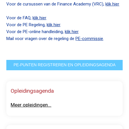
Voor de cursussen van de Finance Academy (VRC),
klik hier
n
c
Voor de FAQ,
klik hier
.
o
Voor de PE Regeling,
klik hier
.
n
Voor de PE-online handleiding,
klik hier
.
t
Mail voor vragen over de regeling de
PE-commissie
.
e
n
t
PE-PUNTEN REGISTREREN EN OPLEIDINGSAGENDA
Opleidingsagenda
Meer opleidingen...