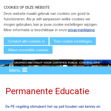
S
COOKIES OP DEZE WEBSITE
l
Our Phone Number:
Our Email Address:
033 - 247 34 66
info@eicpc.nl
Deze website maakt gebruik van cookies om goed te
a
functioneren. Als je wilt aanpassen welke cookies we
Actueel
l
mogen gebruiken, kan je jouw cookie-instellingen wijzigen.
i
Public Controlling
Meer informatie is beschikbaar in onze
privacyverklaring
.
n
k
Permanente Educatie
Schakel alle cookies in
Toon cookie-instellingen
s
Alleen essentiële cookies
TPC Online
o
v
Voor Leden
e
r
Menu
Over EICPC
J
u
Lid Worden
Permanente Educatie
m
p
t
Inloggen
De PE-regeling stimuleert het op peil houden van kennis en
o