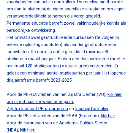
vaardigheden van public controllers. De regeling biedt ruimte
n
om aan te sluiten bij de eigen specifieke situatie en om eigen
a
Contact
verantwoordelijkheid te nemen als verenigingslid.
v
Permanente educatie betreft zowel vakinhoudelijke kennis als
i
persoonlijke ontwikkeling.
g
Het omvat zowel gestructureerde cursussen (te volgen bij
Zoek
a
erkende opleidingsinstituten) als minder gestructureerde
t
activiteiten. De norm is dat je gemiddeld minimaal 40
i
studieuren maakt per jaar. Binnen een driejaarsframe moet je
o
Inloggen
minimaal 120 studiepunten (= studie-uren) verzamelen. Er
n
geldt geen minimaal aantal studiepunten per jaar. Het lopende
J
driejaarsframe betreft 2023-2025.
u
m
Voor de PE-activiteiten van het Zijlstra Center (VU),
klik hier
p
om direct naar de website te gaan.
t
Zijlstra Instituut PE-programma
en
Inschrijfformulier
.
o
Voor de PE-activiteiten van de ESAA (Erasmus),
klik hier
.
m
Voor de cursussen van de Academie Publiek Sector
a
(NBA),
klik hier
.
i