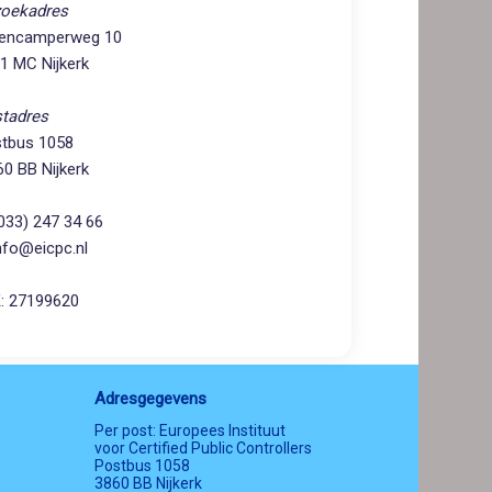
oekadres
Contact
encamperweg 10
1 MC Nijkerk
Zoek
tadres
tbus 1058
0 BB Nijkerk
Inloggen
(033) 247 34 66
info@eicpc.nl
: 27199620
Adresgegevens
Per post: Europees Instituut
voor Certified Public Controllers
Postbus 1058
3860 BB Nijkerk