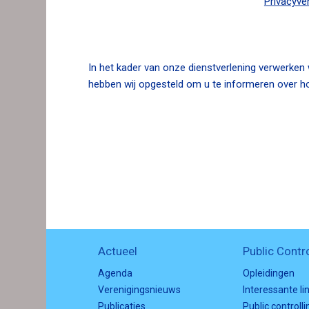
Privacyver
n
a
v
i
In het kader van onze dienstverlening verwerken
g
hebben wij opgesteld om u te informeren over 
a
t
i
o
n
J
u
m
p
t
Actueel
Public Contro
o
m
Agenda
Opleidingen
a
Verenigingsnieuws
Interessante li
i
Publicaties
Public controlli