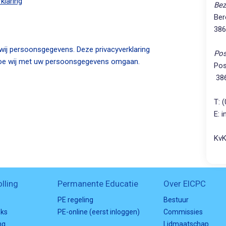
klaring
Bez
Ber
386
 wij persoonsgegevens. Deze privacyverklaring
Pos
hoe wij met uw persoonsgegevens omgaan.
Pos
386
T: 
E: 
KvK
lling
Permanente Educatie
Over EICPC
PE regeling
Bestuur
nks
PE-online (eerst inloggen)
Commissies
ng
Lidmaatschap