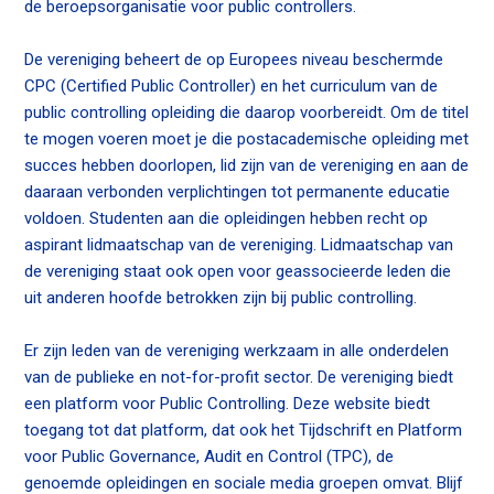
de beroepsorganisatie voor public controllers.
n
a
Contact
De vereniging beheert de op Europees niveau beschermde
v
CPC (Certified Public Controller) en het curriculum van de
i
public controlling opleiding die daarop voorbereidt. Om de titel
g
te mogen voeren moet je die postacademische opleiding met
Zoek
a
succes hebben doorlopen, lid zijn van de vereniging en aan de
t
daaraan verbonden verplichtingen tot permanente educatie
i
voldoen. Studenten aan die opleidingen hebben recht op
o
Inloggen
aspirant lidmaatschap van de vereniging. Lidmaatschap van
n
de vereniging staat ook open voor geassocieerde leden die
J
uit anderen hoofde betrokken zijn bij public controlling.
u
m
Er zijn leden van de vereniging werkzaam in alle onderdelen
p
van de publieke en not-for-profit sector. De vereniging biedt
t
een platform voor Public Controlling. Deze website biedt
o
toegang tot dat platform, dat ook het Tijdschrift en Platform
m
voor Public Governance, Audit en Control (TPC), de
a
genoemde opleidingen en sociale media groepen omvat. Blijf
i