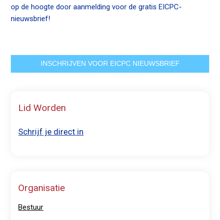
op de hoogte door aanmelding voor de gratis EICPC-
n
nieuwsbrief!
c
o
n
t
INSCHRIJVEN VOOR EICPC NIEUWSBRIEF
e
n
t
Lid Worden
Schrijf je direct in
Organisatie
Bestuur