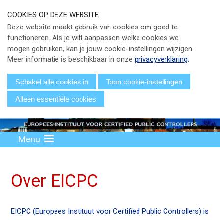
S
COOKIES OP DEZE WEBSITE
l
Our Phone Number:
Our Email Address:
033 - 247 34 66
info@eicpc.nl
Deze website maakt gebruik van cookies om goed te
a
functioneren. Als je wilt aanpassen welke cookies we
Actueel
l
mogen gebruiken, kan je jouw cookie-instellingen wijzigen.
i
Public Controlling
Meer informatie is beschikbaar in onze
privacyverklaring
.
n
k
Permanente Educatie
Schakel alle cookies in
Toon cookie-instellingen
s
Alleen essentiële cookies
TPC Online
o
v
Voor Leden
e
r
Menu
Over EICPC
J
u
Lid Worden
Over EICPC
m
p
t
Inloggen
EICPC (Europees Instituut voor Certified Public Controllers) is
o