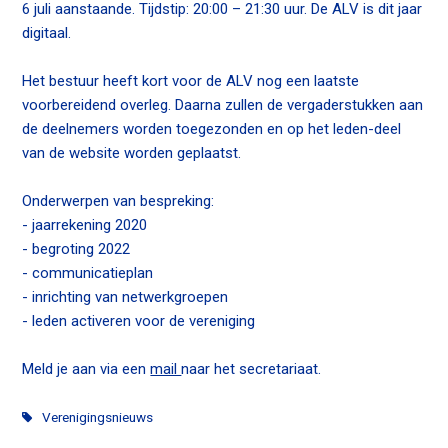
6 juli aanstaande. Tijdstip: 20:00 – 21:30 uur. De ALV is dit jaar
n
digitaal.
c
o
Het bestuur heeft kort voor de ALV nog een laatste
n
voorbereidend overleg. Daarna zullen de vergaderstukken aan
t
de deelnemers worden toegezonden en op het leden-deel
e
van de website worden geplaatst.
n
t
Onderwerpen van bespreking:
- jaarrekening 2020
- begroting 2022
- communicatieplan
- inrichting van netwerkgroepen
- leden activeren voor de vereniging
Meld je aan via een
mail
naar het secretariaat.
Verenigingsnieuws