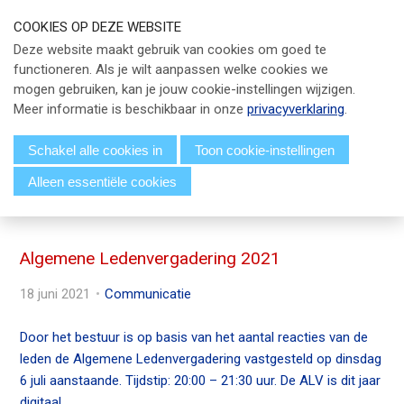
S
COOKIES OP DEZE WEBSITE
l
Our Phone Number:
Our Email Address:
033 - 247 34 66
info@eicpc.nl
Deze website maakt gebruik van cookies om goed te
a
functioneren. Als je wilt aanpassen welke cookies we
Actueel
l
mogen gebruiken, kan je jouw cookie-instellingen wijzigen.
i
Public Controlling
Meer informatie is beschikbaar in onze
privacyverklaring
.
n
k
Permanente Educatie
Schakel alle cookies in
Toon cookie-instellingen
s
Alleen essentiële cookies
TPC Online
o
Menu
v
Voor Leden
e
r
Algemene Ledenvergadering 2021
Over EICPC
J
18 juni 2021
Communicatie
u
Lid Worden
m
Door het bestuur is op basis van het aantal reacties van de
p
leden de Algemene Ledenvergadering vastgesteld op dinsdag
t
Inloggen
6 juli aanstaande. Tijdstip: 20:00 – 21:30 uur. De ALV is dit jaar
o
digitaal.