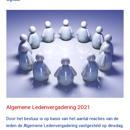
n
a
Contact
v
i
g
Zoek
a
t
i
o
Inloggen
n
J
u
m
p
t
Algemene Ledenvergadering 2021
o
m
Door het bestuur is op basis van het aantal reacties van de
a
leden de Algemene Ledenvergadering vastgesteld op dinsdag
i