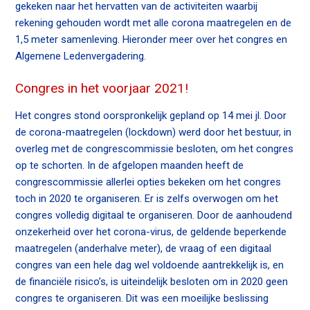
gekeken naar het hervatten van de activiteiten waarbij
n
rekening gehouden wordt met alle corona maatregelen en de
c
1,5 meter samenleving. Hieronder meer over het congres en
o
Algemene Ledenvergadering.
n
t
Congres in het voorjaar 2021!
e
n
Het congres stond oorspronkelijk gepland op 14 mei jl. Door
t
de corona-maatregelen (lockdown) werd door het bestuur, in
overleg met de congrescommissie besloten, om het congres
op te schorten. In de afgelopen maanden heeft de
congrescommissie allerlei opties bekeken om het congres
toch in 2020 te organiseren. Er is zelfs overwogen om het
congres volledig digitaal te organiseren. Door de aanhoudend
onzekerheid over het corona-virus, de geldende beperkende
maatregelen (anderhalve meter), de vraag of een digitaal
congres van een hele dag wel voldoende aantrekkelijk is, en
de financiële risico’s, is uiteindelijk besloten om in 2020 geen
congres te organiseren. Dit was een moeilijke beslissing