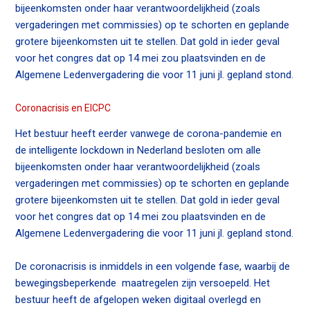
n
bijeenkomsten onder haar verantwoordelijkheid (zoals
a
vergaderingen met commissies) op te schorten en geplande
Contact
v
grotere bijeenkomsten uit te stellen. Dat gold in ieder geval
i
voor het congres dat op 14 mei zou plaatsvinden en de
g
Algemene Ledenvergadering die voor 11 juni jl. gepland stond.
Zoek
a
t
Coronacrisis en EICPC
i
Het bestuur heeft eerder vanwege de corona-pandemie en
o
de intelligente lockdown in Nederland besloten om alle
Inloggen
n
bijeenkomsten onder haar verantwoordelijkheid (zoals
J
vergaderingen met commissies) op te schorten en geplande
u
grotere bijeenkomsten uit te stellen. Dat gold in ieder geval
m
voor het congres dat op 14 mei zou plaatsvinden en de
p
Algemene Ledenvergadering die voor 11 juni jl. gepland stond.
t
o
De coronacrisis is inmiddels in een volgende fase, waarbij de
m
bewegingsbeperkende maatregelen zijn versoepeld. Het
a
bestuur heeft de afgelopen weken digitaal overlegd en
i