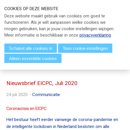
S
COOKIES OP DEZE WEBSITE
l
Our Phone Number:
Our Email Address:
033 - 247 34 66
info@eicpc.nl
Deze website maakt gebruik van cookies om goed te
a
functioneren. Als je wilt aanpassen welke cookies we
Actueel
l
mogen gebruiken, kan je jouw cookie-instellingen wijzigen.
i
Public Controlling
Meer informatie is beschikbaar in onze
privacyverklaring
.
n
k
Permanente Educatie
Schakel alle cookies in
Toon cookie-instellingen
s
Alleen essentiële cookies
TPC Online
o
Menu
v
Voor Leden
e
r
Nieuwsbrief EICPC, Juli 2020
Over EICPC
J
24 juli 2020
Communicatie
u
Lid Worden
m
Coronacrisis en EICPC
p
t
Het bestuur heeft eerder vanwege de corona-pandemie en
Inloggen
o
de intelligente lockdown in Nederland besloten om alle