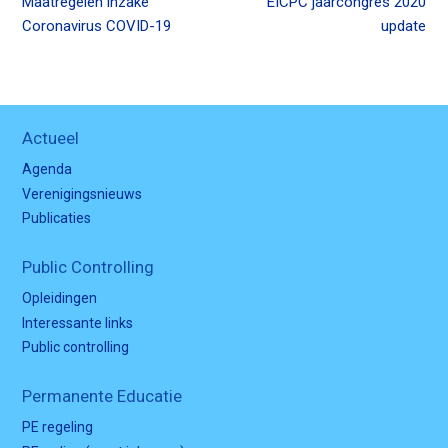
Maatregelen inzake
EICPC jaarcongres 2020
Coronavirus COVID-19
update
Actueel
Agenda
Verenigingsnieuws
Publicaties
Public Controlling
Opleidingen
Interessante links
Public controlling
Permanente Educatie
PE regeling