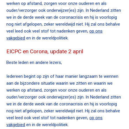
n
werken op afstand, zorgen voor onze ouderen en als
a
ouder/verzorger ook onderwijzer(es) zijn. In Nederland zitten
Contact
v
we in de derde week van de coronacrisis en hij is voorlopig
i
nog niet afgelopen, zeker wereldwijd niet. Hij zal ons behalve
g
veel leed ook veel stof tot nadenken geven,
op ons
Zoek
a
vakgebied
en in de wereldpolitiek.
t
EICPC en Corona, update 2 april
i
o
Beste leden en andere lezers,
Inloggen
n
J
Iedereen begint op zijn of haar manier langzaam te wennen
u
aan de bijzondere situatie waarin we zitten en waarin we
m
werken op afstand, zorgen voor onze ouderen en als
p
ouder/verzorger ook onderwijzer(es) zijn. In Nederland zitten
t
we in de derde week van de coronacrisis en hij is voorlopig
o
nog niet afgelopen, zeker wereldwijd niet. Hij zal ons behalve
m
veel leed ook veel stof tot nadenken geven,
op ons
a
vakgebied
en in de wereldpolitiek.
i