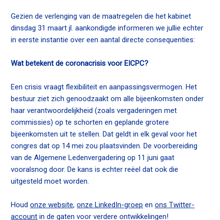
n
Gezien de verlenging van de maatregelen die het kabinet
c
dinsdag 31 maart jl. aankondigde informeren we jullie echter
o
in eerste instantie over een aantal directe consequenties:
n
t
Wat betekent de coronacrisis voor EICPC?
e
n
Een crisis vraagt flexibiliteit en aanpassingsvermogen. Het
t
bestuur ziet zich genoodzaakt om alle bijeenkomsten onder
haar verantwoordelijkheid (zoals vergaderingen met
commissies) op te schorten en geplande grotere
bijeenkomsten uit te stellen. Dat geldt in elk geval voor het
congres dat op 14 mei zou plaatsvinden. De voorbereiding
van de Algemene Ledenvergadering op 11 juni gaat
vooralsnog door. De kans is echter reëel dat ook die
uitgesteld moet worden.
Houd
onze website
,
onze LinkedIn-groep
en
ons Twitter-
account
in de gaten voor verdere ontwikkelingen!