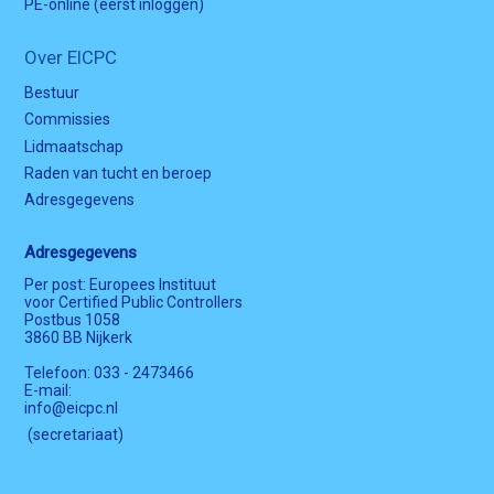
PE-online (eerst inloggen)
Over EICPC
Bestuur
Commissies
Lidmaatschap
Raden van tucht en beroep
Adresgegevens
Adresgegevens
Per post: Europees Instituut
voor Certified Public Controllers
Postbus 1058
3860 BB Nijkerk
Telefoon: 033 - 2473466
E-mail:
info@eicpc.nl
(secretariaat)
B