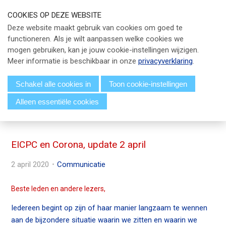
S
COOKIES OP DEZE WEBSITE
l
Our Phone Number:
Our Email Address:
033 - 247 34 66
info@eicpc.nl
Deze website maakt gebruik van cookies om goed te
a
functioneren. Als je wilt aanpassen welke cookies we
Actueel
l
mogen gebruiken, kan je jouw cookie-instellingen wijzigen.
i
Public Controlling
Meer informatie is beschikbaar in onze
privacyverklaring
.
n
k
Permanente Educatie
Schakel alle cookies in
Toon cookie-instellingen
s
Alleen essentiële cookies
TPC Online
o
Menu
v
Voor Leden
e
r
EICPC en Corona, update 2 april
Over EICPC
J
2 april 2020
Communicatie
u
Lid Worden
m
Beste leden en andere lezers,
p
t
Iedereen begint op zijn of haar manier langzaam te wennen
Inloggen
o
aan de bijzondere situatie waarin we zitten en waarin we