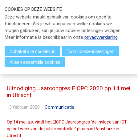
S
COOKIES OP DEZE WEBSITE
l
Our Phone Number:
Our Email Address:
033 - 247 34 66
info@eicpc.nl
Deze website maakt gebruik van cookies om goed te
a
functioneren. Als je wilt aanpassen welke cookies we
Actueel
l
mogen gebruiken, kan je jouw cookie-instellingen wijzigen.
i
Public Controlling
Meer informatie is beschikbaar in onze
privacyverklaring
.
n
k
Permanente Educatie
Schakel alle cookies in
Toon cookie-instellingen
s
Alleen essentiële cookies
TPC Online
o
Menu
v
Voor Leden
e
r
Uitnodiging Jaarcongres EICPC 2020 op 14 mei
Over EICPC
in Utrecht
J
u
13 februari 2020
Communicatie
Lid Worden
m
p
Op 14 mei a.s. vindt het EICPC Jaarcongres 'de invloed van ICT
t
Inloggen
op het werk van de public controller' plaats in Paushuize in
o
Utrecht.