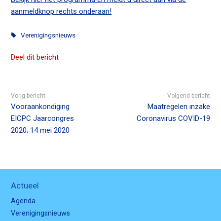
n
aanmeldknop rechts onderaan!
c
o
Verenigingsnieuws
n
t
Deel dit bericht
e
n
t
Vorig bericht
Volgend bericht
Vooraankondiging
Maatregelen inzake
EICPC Jaarcongres
Coronavirus COVID-19
2020; 14 mei 2020
Actueel
Agenda
Verenigingsnieuws