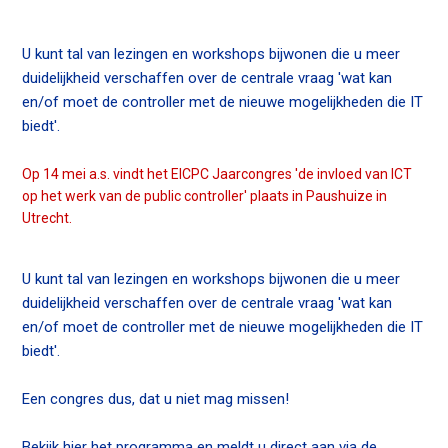
n
a
Contact
U kunt tal van lezingen en workshops bijwonen die u meer
v
duidelijkheid verschaffen over de centrale vraag 'wat kan
i
en/of moet de controller met de nieuwe mogelijkheden die IT
g
biedt'.
Zoek
a
t
Op 14 mei a.s. vindt het EICPC Jaarcongres 'de invloed van ICT
i
op het werk van de public controller' plaats in Paushuize in
o
Utrecht.
Inloggen
n
J
u
U kunt tal van lezingen en workshops bijwonen die u meer
m
duidelijkheid verschaffen over de centrale vraag 'wat kan
p
en/of moet de controller met de nieuwe mogelijkheden die IT
t
biedt'.
o
m
Een congres dus, dat u niet mag missen!
a
i
Bekijk hier het programma en meldt u direct aan via de