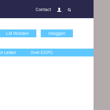
Inloggen
Contact
Actueel
Public Controlling
Lid Worden
Inloggen
Permanente Educatie
TPC Online
or Leden
Over EICPC
Voor Leden
Over EICPC
Lid Worden
Inloggen