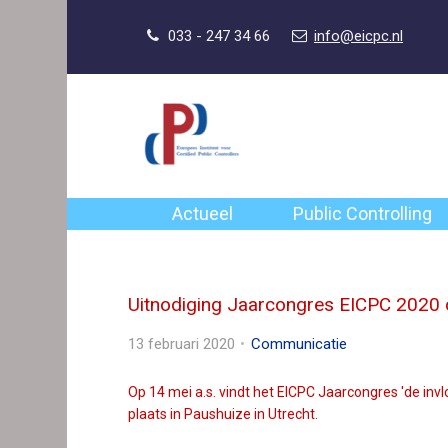
S
l
Our Phone Number:
Our Email Address:
033 - 247 34 66
info@eicpc.nl
a
l
i
n
k
s
o
Actueel
Public Controlling
v
e
r
Uitnodiging Jaarcongres EICPC 2020 o
J
u
13 februari 2020
Communicatie
m
p
Op 14 mei a.s. vindt het EICPC Jaarcongres 'de invl
t
plaats in Paushuize in Utrecht.
o