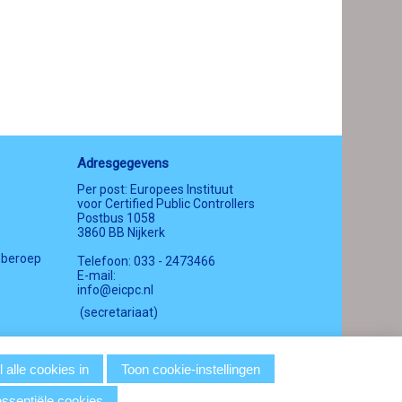
Adresgegevens
Per post: Europees Instituut
voor Certified Public Controllers
Postbus 1058
3860 BB Nijkerk
 beroep
Telefoon: 033 - 2473466
E-mail:
info@eicpc.nl
(secretariaat)
 alle cookies in
Toon cookie-instellingen
essentiële cookies