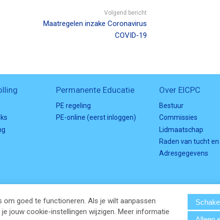
Volgend bericht
Maatregelen inzake Coronavirus
COVID-19
lling
Permanente Educatie
Over EICPC
PE regeling
Bestuur
nks
PE-online (eerst inloggen)
Commissies
ng
Lidmaatschap
Raden van tucht en
Adresgegevens
 om goed te functioneren. Als je wilt aanpassen
Schakel
e jouw cookie-instellingen wijzigen. Meer informatie
Alleen 