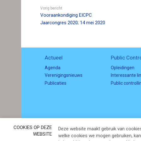
n
Vorig bericht
c
Vooraankondiging EICPC
o
Jaarcongres 2020; 14 mei 2020
n
t
e
n
Actueel
Public Contro
t
Agenda
Opleidingen
Verenigingsnieuws
Interessante li
Publicaties
Public controlli
B
COOKIES OP DEZE
Deze website maakt gebruik van cookies
e
WEBSITE
welke cookies we mogen gebruiken, kan j
z
Powered by
Procurios
o