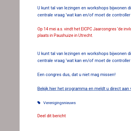
n
U kunt tal van lezingen en workshops bijwonen di
a
centrale vraag 'wat kan en/of moet de controller
v
i
Op 14 mei a.s. vindt het EICPC Jaarcongres 'de invl
g
plaats in Paushuize in Utrecht.
a
t
i
U kunt tal van lezingen en workshops bijwonen di
o
centrale vraag 'wat kan en/of moet de controller
n
J
Een congres dus, dat u niet mag missen!
u
m
Bekijk hier het programma en meldt u direct aan
p
t
Verenigingsnieuws
o
m
Deel dit bericht
a
i