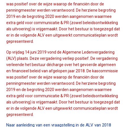
n
was positief over de wijze waarop de financiën door de
a
penningmeester werden verantwoord. De herziene begroting
Contact
v
2019 en de begroting 2020 werden aangenomen waarmee
extra geld voor communicatie & PR (zowel beleidsontwikkeling
i
als uitvoering) is vrijgemaakt. Door het bestuur is toegezegd dat
g
er in de volgende ALV een uitgewerkt communicatieplan wordt
Zoek
a
gepresenteerd.
t
i
Op vrijdag 14 juni 2019 vond de Algemene Ledenvergadering
o
(ALV) plaats. Deze vergadering verliep positief. De vergadering
Inloggen
n
verleende het bestuur décharge over het gevoerde algemeen
J
en financieel beleid van afgelopen jaar 2018. De kascommissie
was positief over de wijze waarop de financiën door de
u
penningmeester werden verantwoord. De herziene begroting
m
2019 en de begroting 2020 werden aangenomen waarmee
p
extra geld voor communicatie & PR (zowel beleidsontwikkeling
t
als uitvoering) is vrijgemaakt. Door het bestuur is toegezegd dat
o
er in de volgende ALV een uitgewerkt communicatieplan wordt
m
gepresenteerd.
a
Naar aanleiding van een vraagstelling in de ALV van 2018
i