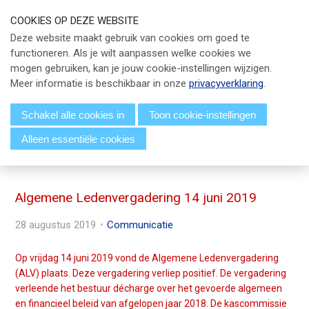
S
COOKIES OP DEZE WEBSITE
l
Our Phone Number:
Our Email Address:
033 - 247 34 66
info@eicpc.nl
Deze website maakt gebruik van cookies om goed te
a
functioneren. Als je wilt aanpassen welke cookies we
Actueel
l
mogen gebruiken, kan je jouw cookie-instellingen wijzigen.
i
Public Controlling
Meer informatie is beschikbaar in onze
privacyverklaring
.
n
k
Permanente Educatie
Schakel alle cookies in
Toon cookie-instellingen
s
Alleen essentiële cookies
TPC Online
o
Menu
v
Voor Leden
e
r
Algemene Ledenvergadering 14 juni 2019
Over EICPC
J
28 augustus 2019
Communicatie
u
Lid Worden
m
Op vrijdag 14 juni 2019 vond de Algemene Ledenvergadering
p
(ALV) plaats. Deze vergadering verliep positief. De vergadering
t
Inloggen
verleende het bestuur décharge over het gevoerde algemeen
o
en financieel beleid van afgelopen jaar 2018. De kascommissie