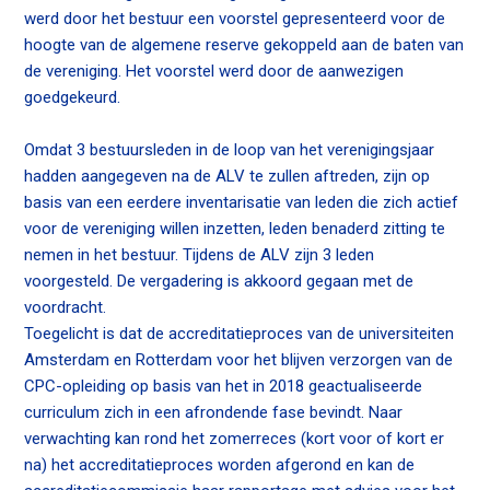
werd door het bestuur een voorstel gepresenteerd voor de
n
hoogte van de algemene reserve gekoppeld aan de baten van
c
de vereniging. Het voorstel werd door de aanwezigen
o
goedgekeurd.
n
t
Omdat 3 bestuursleden in de loop van het verenigingsjaar
e
hadden aangegeven na de ALV te zullen aftreden, zijn op
n
basis van een eerdere inventarisatie van leden die zich actief
t
voor de vereniging willen inzetten, leden benaderd zitting te
nemen in het bestuur. Tijdens de ALV zijn 3 leden
voorgesteld. De vergadering is akkoord gegaan met de
voordracht.
Toegelicht is dat de accreditatieproces van de universiteiten
Amsterdam en Rotterdam voor het blijven verzorgen van de
CPC-opleiding op basis van het in 2018 geactualiseerde
curriculum zich in een afrondende fase bevindt. Naar
verwachting kan rond het zomerreces (kort voor of kort er
na) het accreditatieproces worden afgerond en kan de