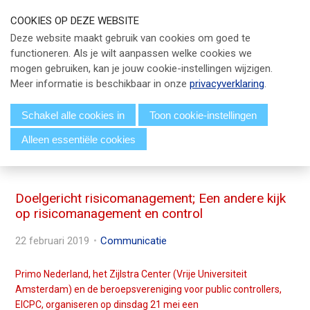
S
COOKIES OP DEZE WEBSITE
l
Our Phone Number:
Our Email Address:
033 - 247 34 66
info@eicpc.nl
Deze website maakt gebruik van cookies om goed te
a
functioneren. Als je wilt aanpassen welke cookies we
Actueel
l
mogen gebruiken, kan je jouw cookie-instellingen wijzigen.
i
Public Controlling
Meer informatie is beschikbaar in onze
privacyverklaring
.
n
k
Permanente Educatie
Schakel alle cookies in
Toon cookie-instellingen
s
Alleen essentiële cookies
TPC Online
o
Menu
v
Voor Leden
e
r
Doelgericht risicomanagement; Een andere kijk
Over EICPC
op risicomanagement en control
J
u
22 februari 2019
Communicatie
Lid Worden
m
p
Primo Nederland, het Zijlstra Center (Vrije Universiteit
t
Inloggen
Amsterdam) en de beroepsvereniging voor public controllers,
o
EICPC, organiseren op dinsdag 21 mei een