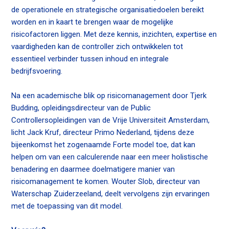
n
de operationele en strategische organisatiedoelen bereikt
c
worden en in kaart te brengen waar de mogelijke
o
risicofactoren liggen. Met deze kennis, inzichten, expertise en
n
vaardigheden kan de controller zich ontwikkelen tot
t
essentieel verbinder tussen inhoud en integrale
e
bedrijfsvoering.
n
t
Na een academische blik op risicomanagement door Tjerk
Budding, opleidingsdirecteur van de Public
Controllersopleidingen van de Vrije Universiteit Amsterdam,
licht Jack Kruf, directeur Primo Nederland, tijdens deze
bijeenkomst het zogenaamde Forte model toe, dat kan
helpen om van een calculerende naar een meer holistische
benadering en daarmee doelmatigere manier van
risicomanagement te komen. Wouter Slob, directeur van
Waterschap Zuiderzeeland, deelt vervolgens zijn ervaringen
met de toepassing van dit model.