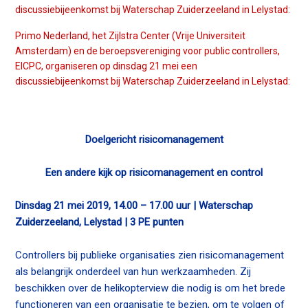
n
discussiebijeenkomst bij Waterschap Zuiderzeeland in Lelystad:
a
Contact
Primo Nederland, het Zijlstra Center (Vrije Universiteit
v
Amsterdam) en de beroepsvereniging voor public controllers,
i
EICPC, organiseren op dinsdag 21 mei een
g
discussiebijeenkomst bij Waterschap Zuiderzeeland in Lelystad:
Zoek
a
t
i
o
Doelgericht risicomanagement
Inloggen
n
J
Een andere kijk op risicomanagement en control
u
m
Dinsdag 21 mei 2019, 14.00 – 17.00 uur | Waterschap
p
Zuiderzeeland, Lelystad | 3 PE punten
t
o
Controllers bij publieke organisaties zien risicomanagement
m
als belangrijk onderdeel van hun werkzaamheden. Zij
a
beschikken over de helikopterview die nodig is om het brede
i
functioneren van een organisatie te bezien, om te volgen of