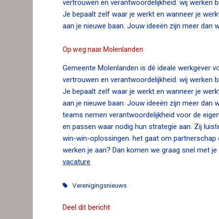
vertrouwen en verantwoordelijkheid. wij werken bi
n
Je bepaalt zelf waar je werkt en wanneer je werkt
a
aan je nieuwe baan. Jouw ideeën zijn meer dan 
v
i
Op weg naar Molenlanden
g
a
Gemeente Molenlanden is dé ideale werkgever vo
t
vertrouwen en verantwoordelijkheid. wij werken bi
i
Je bepaalt zelf waar je werkt en wanneer je werkt
o
aan je nieuwe baan. Jouw ideeën zijn meer dan w
n
teams nemen verantwoordelijkheid voor de eige
J
en passen waar nodig hun strategie aan. Zij luis
u
win-win-oplossingen. het gaat om partnerschap
m
werken je aan? Dan komen we graag snel met je 
p
vacature
t
o
Verenigingsnieuws
m
a
Deel dit bericht
i