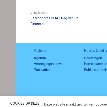
n
c
Vorig bericht
o
Jaarcongres NBA | Dag van De
n
Financial
t
e
n
t
Actueel
Public Contro
Agenda
Opleidingen
Verenigingsnieuws
Interessante li
Publicaties
Public controlli
B
COOKIES OP DEZE
Deze website maakt gebruik van cookies
e