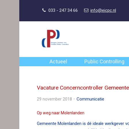
S
l
Our Phone Number:
Our Email Address:
033 - 247 34 66
info@eicpc.nl
a
l
i
n
k
s
o
Actueel
Public Controlling
v
e
r
Vacature Concerncontroller Gemeent
J
u
29 november 2018
Communicatie
m
p
Op weg naar Molenlanden
t
Gemeente Molenlanden is dé ideale werkgever vo
o