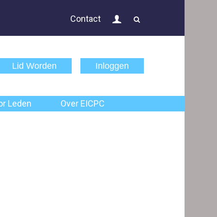
Inloggen
Contact
Actueel
Public Controlling
Lid Worden
Inloggen
Permanente Educatie
TPC Online
or Leden
Over EICPC
Voor Leden
Over EICPC
Lid Worden
Inloggen