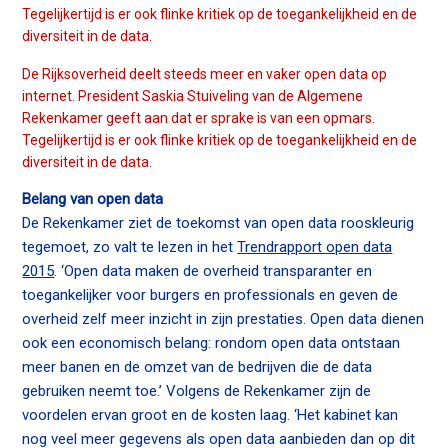
n
Tegelijkertijd is er ook flinke kritiek op de toegankelijkheid en de
a
diversiteit in de data.
Contact
v
De Rijksoverheid deelt steeds meer en vaker open data op
i
internet. President Saskia Stuiveling van de Algemene
g
Rekenkamer geeft aan dat er sprake is van een opmars.
Zoek
a
Tegelijkertijd is er ook flinke kritiek op de toegankelijkheid en de
t
diversiteit in de data.
i
Belang van open data
o
Inloggen
De Rekenkamer ziet de toekomst van open data rooskleurig
n
tegemoet, zo valt te lezen in het
Trendrapport open data
J
2015
. ‘Open data maken de overheid transparanter en
u
toegankelijker voor burgers en professionals en geven de
m
overheid zelf meer inzicht in zijn prestaties. Open data dienen
p
ook een economisch belang: rondom open data ontstaan
t
meer banen en de omzet van de bedrijven die de data
o
gebruiken neemt toe.’ Volgens de Rekenkamer zijn de
m
voordelen ervan groot en de kosten laag. ‘Het kabinet kan
a
nog veel meer gegevens als open data aanbieden dan op dit
i