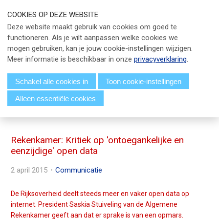
S
COOKIES OP DEZE WEBSITE
l
Our Phone Number:
Our Email Address:
033 - 247 34 66
info@eicpc.nl
Deze website maakt gebruik van cookies om goed te
a
functioneren. Als je wilt aanpassen welke cookies we
Actueel
l
mogen gebruiken, kan je jouw cookie-instellingen wijzigen.
i
Public Controlling
Meer informatie is beschikbaar in onze
privacyverklaring
.
n
k
Permanente Educatie
Schakel alle cookies in
Toon cookie-instellingen
s
Alleen essentiële cookies
TPC Online
o
Menu
v
Voor Leden
e
r
Rekenkamer: Kritiek op 'ontoegankelijke en
Over EICPC
eenzijdige' open data
J
u
2 april 2015
Communicatie
Lid Worden
m
p
De Rijksoverheid deelt steeds meer en vaker open data op
t
Inloggen
internet. President Saskia Stuiveling van de Algemene
o
Rekenkamer geeft aan dat er sprake is van een opmars.