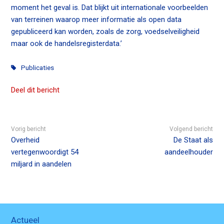
moment het geval is. Dat blijkt uit internationale voorbeelden
n
van terreinen waarop meer informatie als open data
c
gepubliceerd kan worden, zoals de zorg, voedselveiligheid
o
maar ook de handelsregisterdata.’
n
t
Publicaties
e
n
Deel dit bericht
t
Vorig bericht
Volgend bericht
Overheid
De Staat als
vertegenwoordigt 54
aandeelhouder
miljard in aandelen
Actueel