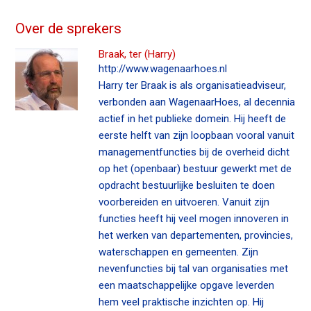
n
Over de sprekers
c
o
Braak, ter (Harry)
n
http://www.wagenaarhoes.nl
t
Harry ter Braak is als organisatieadviseur,
e
verbonden aan WagenaarHoes, al decennia
n
actief in het publieke domein. Hij heeft de
t
eerste helft van zijn loopbaan vooral vanuit
managementfuncties bij de overheid dicht
op het (openbaar) bestuur gewerkt met de
opdracht bestuurlijke besluiten te doen
voorbereiden en uitvoeren. Vanuit zijn
functies heeft hij veel mogen innoveren in
het werken van departementen, provincies,
waterschappen en gemeenten. Zijn
nevenfuncties bij tal van organisaties met
een maatschappelijke opgave leverden
hem veel praktische inzichten op. Hij