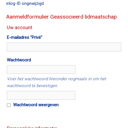
inlog-ID ongewijzigd.
n
c
Aanmeldformulier Geassocieerd lidmaatschap
o
n
Uw account
t
E-mailadres "Privé"
e
n
t
Wachtwoord
Voer het wachtwoord hieronder nogmaals in om het
wachtwoord te bevestigen.
Wachtwoord weergeven