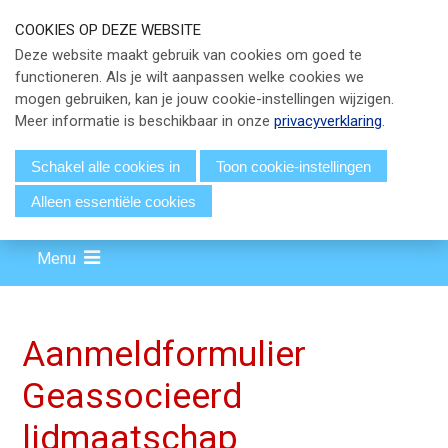
S
COOKIES OP DEZE WEBSITE
l
Our Phone Number:
Our Email Address:
033 - 247 34 66
info@eicpc.nl
Deze website maakt gebruik van cookies om goed te
a
functioneren. Als je wilt aanpassen welke cookies we
Actueel
l
mogen gebruiken, kan je jouw cookie-instellingen wijzigen.
i
Public Controlling
Meer informatie is beschikbaar in onze
privacyverklaring
.
n
k
Permanente Educatie
Schakel alle cookies in
Toon cookie-instellingen
s
TPC Online
Alleen essentiële cookies
o
v
Voor Leden
e
Menu
Over EICPC
r
J
u
Lid Worden
Aanmeldformulier
m
Geassocieerd
p
Inloggen
t
lidmaatschap
o