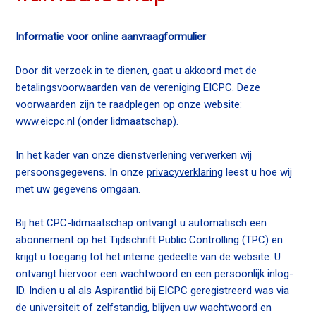
n
Contact
a
Informatie voor online aanvraagformulier
v
i
Zoek
Door dit verzoek in te dienen, gaat u akkoord met de
g
betalingsvoorwaarden van de vereniging EICPC. Deze
a
voorwaarden zijn te raadplegen op onze website:
t
www.eicpc.nl
(onder lidmaatschap).
Inloggen
i
o
In het kader van onze dienstverlening verwerken wij
n
persoonsgegevens. In onze
privacyverklaring
leest u hoe wij
J
met uw gegevens omgaan.
u
m
Bij het CPC-lidmaatschap ontvangt u automatisch een
p
abonnement op het Tijdschrift Public Controlling (TPC) en
t
krijgt u toegang tot het interne gedeelte van de website. U
o
ontvangt hiervoor een wachtwoord en een persoonlijk inlog-
m
ID. Indien u al als Aspirantlid bij EICPC geregistreerd was via
a
de universiteit of zelfstandig, blijven uw wachtwoord en
i