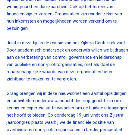
n
woningmarkt en duurzaamheid. Ook op het terrein van
a
Contact
financiën zijn er zorgen. Organisaties zijn minder zeker van
v
hun inkomsten en mogelijkheden worden verkend om te
i
bezuinigen.
g
Zoek
a
Juist in deze tijd is de missie van het Zijlstra Center relevant.
t
Door academisch onderzoek en onderwijs willen we bijdragen
i
aan de verbetering van control, governance en leiderschap
o
van publieke en non-profitorganisaties, met als doel de
Inloggen
n
maatschappelijke waarde van deze organisaties beter
J
zichtbaar te maken en te vergroten.
u
m
Graag brengen wij in deze nieuwsbrief een aantal opleidingen
p
en activiteiten onder uw aandacht die erop gericht zijn om
t
kennis en expertise uit te wisselen om de huidige uitdagingen
o
het hoofd te bieden. Op donderdag 19 juni vindt ons Zijlstra
m
jaarcongres plaats waarbij we de financiële positie van
a
overheids- en non-profit organisaties in breder perspectief
i