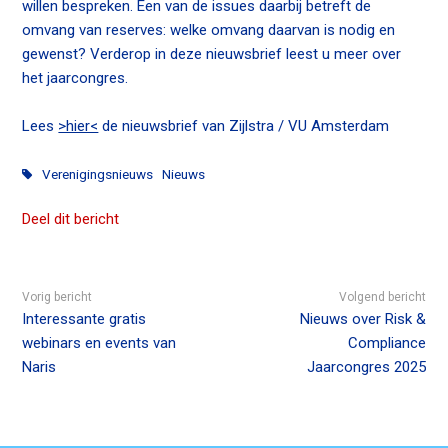
willen bespreken. Een van de issues daarbij betreft de
n
omvang van reserves: welke omvang daarvan is nodig en
c
gewenst? Verderop in deze nieuwsbrief leest u meer over
o
het jaarcongres.
n
t
Lees
>hier<
de nieuwsbrief van Zijlstra / VU Amsterdam
e
n
Verenigingsnieuws
Nieuws
t
Deel dit bericht
Vorig bericht
Volgend bericht
Interessante gratis
Nieuws over Risk &
webinars en events van
Compliance
Naris
Jaarcongres 2025