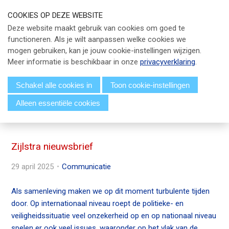
S
COOKIES OP DEZE WEBSITE
l
Our Phone Number:
Our Email Address:
033 - 247 34 66
info@eicpc.nl
Deze website maakt gebruik van cookies om goed te
a
functioneren. Als je wilt aanpassen welke cookies we
Actueel
l
mogen gebruiken, kan je jouw cookie-instellingen wijzigen.
i
Public Controlling
Meer informatie is beschikbaar in onze
privacyverklaring
.
n
k
Permanente Educatie
Schakel alle cookies in
Toon cookie-instellingen
s
Alleen essentiële cookies
TPC Online
o
Menu
v
Voor Leden
e
r
Zijlstra nieuwsbrief
Over EICPC
J
29 april 2025
Communicatie
u
Lid Worden
m
Als samenleving maken we op dit moment turbulente tijden
p
door. Op internationaal niveau roept de politieke- en
t
Inloggen
veiligheidssituatie veel onzekerheid op en op nationaal niveau
o
spelen er ook veel issues, waaronder op het vlak van de